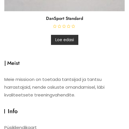
DanSport Standard
H
i
n
Loe edasi
n
a
n
g
u
g
| Meist
a
0
/
5
Meie missioon on toetada tantsijad ja tantsu
harrastajaid, nende oskuste omandamisel, läbi
kvaliteetsete treeningvahendite.
Info
Püsikliendikaart