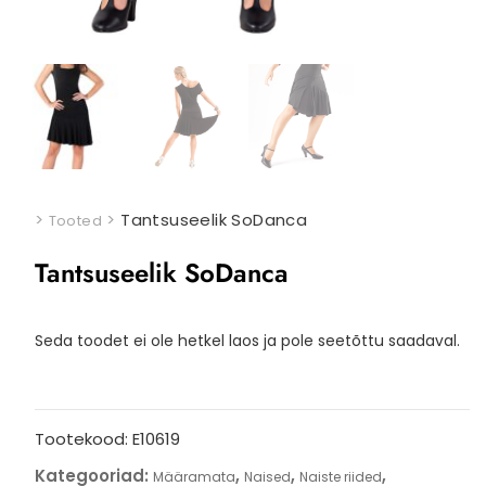
>
>
Tantsuseelik SoDanca
Tooted
Tantsuseelik SoDanca
Seda toodet ei ole hetkel laos ja pole seetõttu saadaval.
Tootekood:
E10619
Kategooriad:
,
,
,
Määramata
Naised
Naiste riided